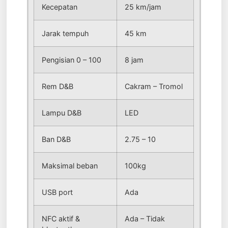
Kecepatan
25 km/jam
Jarak tempuh
45 km
Pengisian 0 – 100
8 jam
Rem D&B
Cakram – Tromol
Lampu D&B
LED
Ban D&B
2.75 – 10
Maksimal beban
100kg
USB port
Ada
NFC aktif &
Ada – Tidak